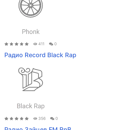
411
0
Радио Record Black Rap
356
0
Радио Зайцев FM RnB