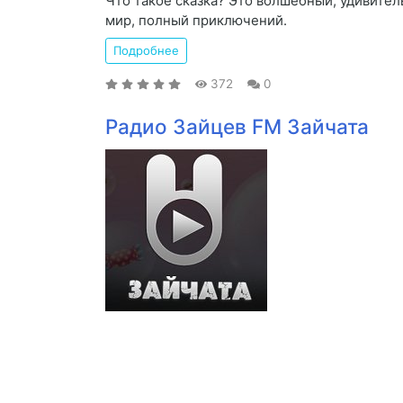
Что такое сказка? Это волшебный, удивите
мир, полный приключений.
Подробнее
372
0
Радио Зайцев FM Зайчата